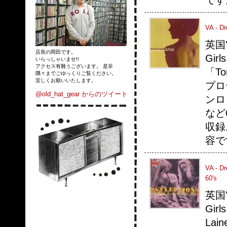
です
VA - D
英国
店長の岡田です。
Gir
いらっしゃいませ!!
アクセス有難うございます。 是非
「T
隅々までごゆっくりご覧ください。
宜しくお願いいたします。
プロ
@old_hat_gear からのツイート
ンロ
など
収録
容で
VA - Dr
60's
英国
Gir
Lai