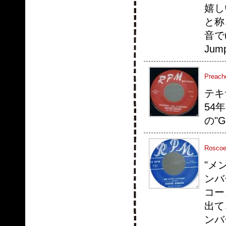
嬉し
と称
音で
Ju
Preache
テキサ
54
の"Ga
Roscoe
"メン
ンバ
コー
出て
ンバ