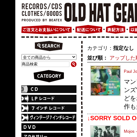
カテゴリ：
指定なし
並び順：
アップした
Paul J
マン
ンズ
どを
作も
↓SORRY SOLD O
Mojos -