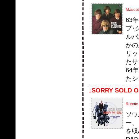
Mascot
63
プ･
ルバ
かの
リッ
たサ
64
たシ
↓SORRY SOLD O
Ronnie
ソウ
ー、
を収