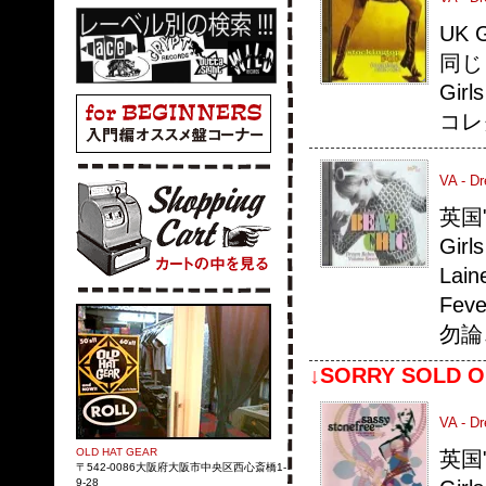
UK 
同じく
Gi
コレ
VA - D
英国
Gir
Lai
Fe
勿論
↓SORRY SOLD O
VA - D
OLD HAT GEAR
英国
〒542-0086大阪府大阪市中央区西心斎橋1-
9-28