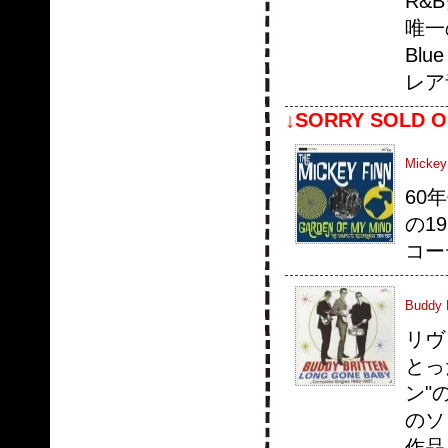
R&B
唯一の
Blu
レア
↓SORRY SOLD O
Mickey
60
の1
コー
Buddy 
リヴ
とっ
ン"
のソ
作品