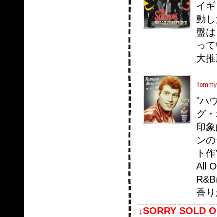
イギ
動し
盤は
って
大推
Tommy B
"ハ
グ・
印象
ンの
ト作"
All
R&B
香り
↓SORRY SOLD O