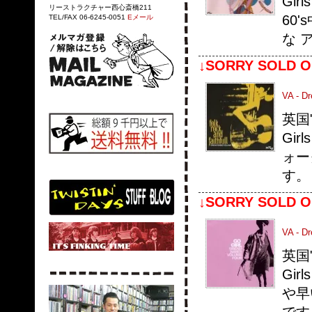
Gi
リーストラクチャー西心斎橋211
60
TEL/FAX 06-6245-0051
Eメール
な 
↓SORRY SOLD O
VA - Dr
英国
Gi
ォー
す。
↓SORRY SOLD O
VA - D
英国
Gi
や早