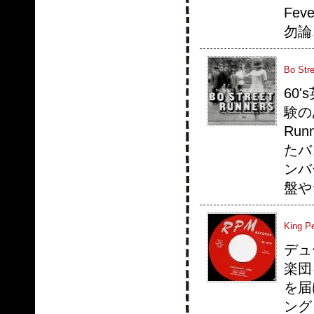
Fe
勿論
Bo Str
60'
験のあ
Run
たバ
ンバ
盤や
King P
デュ
楽団
を届
ング