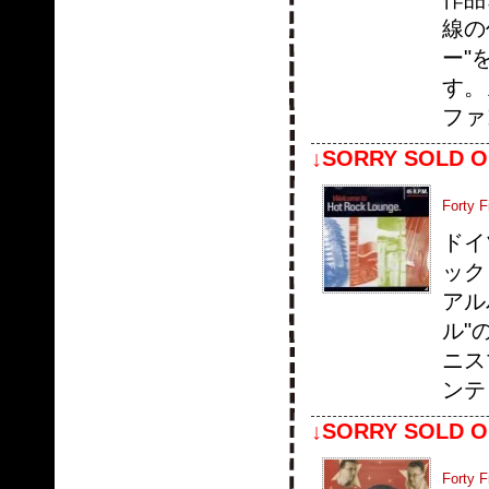
線の
ー"
す。
ファ
↓SORRY SOLD O
Forty 
ドイ
ック
アルバ
ル"
ニス
ンテ
↓SORRY SOLD O
Forty 