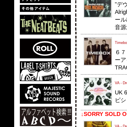
"デヴ
Al
ール
音源
Timebox
６７
ーア
TRA
VA - D
UK
ピシ
↓SORRY SOLD O
VA - D