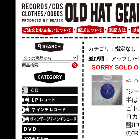
カテゴリ：
指定なし
並び順：
アップした
↓SORRY SOLD O
VA - Ca
"ジ
半ば
ピト
ロカ
盤!!
の"R