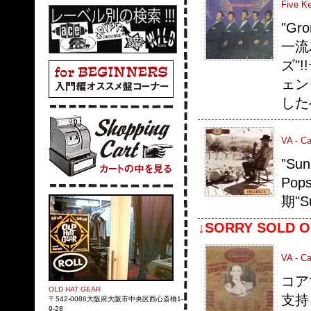
Five Ke
"Gr
一流
ズ"
ェン
した
VA - Ca
"Su
Po
期"S
↓SORRY SOLD O
VA - Cap
コア
OLD HAT GEAR
支持
〒542-0086大阪府大阪市中央区西心斎橋1-
9-28