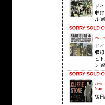
ドイツ
収録
ル"
↓SORRY SOLD O
VA - Ra
ドイツ
収録
ピト
ン"
↓SORRY SOLD O
Cliffie
More!
後日