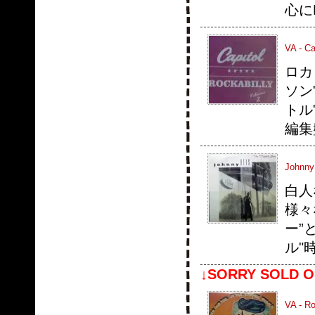
心に
VA - Ca
ロカ
ソン
トル
編集盤!
Johnny 
白人
様々
ー”
ル"
↓SORRY SOLD O
VA - Ro