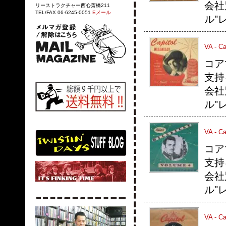
会社
リーストラクチャー西心斎橋211
TEL/FAX 06-6245-0051
Eメール
ル"
VA - Cap
コア
支持
会社
ル"
VA - Cap
コア
支持
会社
ル"
VA - Cap