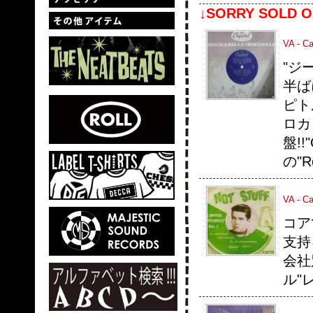
↓SORRY SOLD O
VA - Ca
"ジ
半ば
ピト
ロカ
盤!!
の"R
VA - Cap
コア
支持
会社
ル"