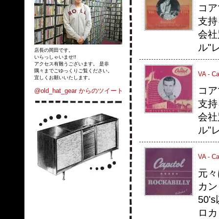
コア
支持
会社
ル"
店長の岡田です。
いらっしゃいませ!!
アクセス有難うございます。 是非
隅々までごゆっくりご覧ください。
VA - Cap
宜しくお願いいたします。
コア
@old_hat_gear からのツイート
支持
会社
ル"
VA - Ca
元々
カン
50
ロカビ