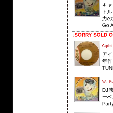
キャ
トル
力の
Go 
↓SORRY SOLD O
Capito
アイル
年作
TUNE
VA - Ro
DJ
ーベル
Pa