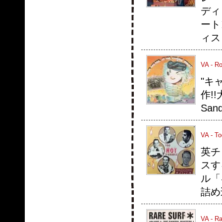
ディ
ート
ィス
VA - Ro
"キ
作!!
San
VA - To
英チ
スす
ル「キ
詰め
VA - Ra