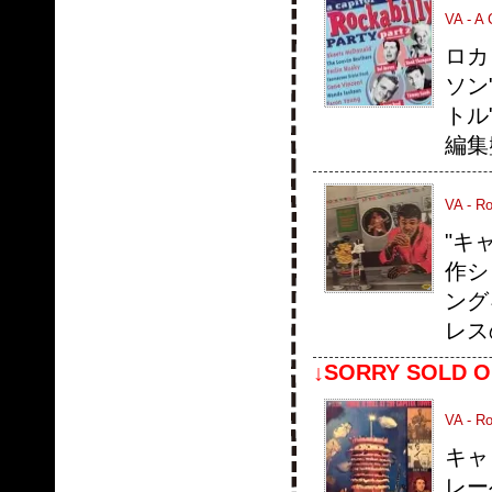
VA - A 
ロカ
ソン
トル
編集
VA - Ro
"キ
作シ
ング
レス
↓SORRY SOLD O
VA - Ro
キャ
レーベ